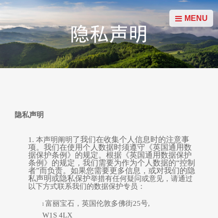
MENU
隐私声明
隐私声明
了我们在收集个人信息时的注意事
1.
本
声明阐明
项。我们在使用个人数据时须遵守《英国通用数
据保护条例》的规定。根据《英国通用数据保护
条例》的规定，我们需要为作为个人数据的
“控制
者”而负责。如果您需要更多信息，或对我们的隐
私声明或隐私保护
举措
有任何疑问或意见，请通过
以下方式联系我们的数据保护专员：
富丽宝石，英国伦敦
多佛街
25
号
,
l
W1S 4LX