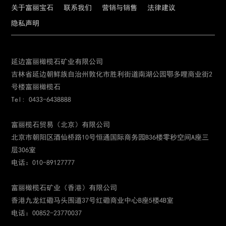
关于富丽宝石
联系我们
营销与销售
法律建议
隐私声明
延边富丽橄榄石矿业有限公司
吉林省延边朝鲜族自治州敦化市胜利街道南湖公园鄂多哩商业街2
号楼富丽橄榄石
Tel: 0433-6438888
富丽榄石贸易（北京）有限公司
北京市朝阳区酒仙桥路10号恒通国际商务园B36楼零秒空间A座三
层306室
电话：010-89127777
富丽橄榄石矿业（香港）有限公司
香港九龙红磡马头围道37号红磡商业中心B座5楼4B室
电话：00852-23770037