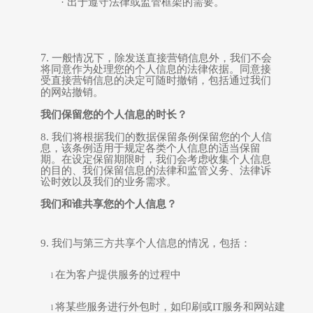
·
出于
遵守法律或监管框架
的需要
。
7.
一般情况下，除发送直接营销信息外，我们不会
将同意作为处理您的个人信息的法律依据。
同意接
受
直接营销信息
的决定
可随时撤销，包括通过我们
的网站撤销。
我们保留您的个人信息的时长？
8.
我们将根据我们的数据保留
条例
保留您的个人信
息，该
条例适用于规定
各类个人信息的
适当
保留
期。在设定保留期限时，我们会考虑收集个人信息
的目的、我们保留信息的法律和监管义务、法律诉
讼时效以及我们的业务
需求
。
我们和谁共享您的个人信息？
9.
我们与第三方共享个人信息的情况
，
包括：
在为客户提供服务的过程中
l
将某些服务进行外包时，如印刷或
IT
服务和
网站建
l