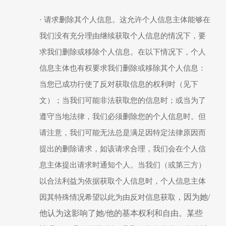
·
请求删除其个人信息。这允许个人信息主体能够在
我们没有充分理由继续
获取
个人信息的情况下，要
求我们删除或移除个人信息。在以下情况下，个人
信息主体也有权要求我们删除或移除
其
个人信息
：
当您已成功行使了反对
获取
信息的权利时（见下
文）；当我们
可能
非法
获取
您的信息
时
；或当为了
遵守当地法律，我们必须删除您的个人信息时。但
请注意，我们可能无法总是满足因特定法律原因而
提出的删除请求，
如该请求合理，
我们会在个人信
息主体提出请求时通知个人。当我们（或第三方）
以合法利益为依据
获取
个人信息
时
，个人信息主体
，因为她
/
因其
特殊情况希望以此为由反对信息
获取
他认为这影响了她/他的基本权利和自由。某些