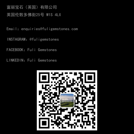
富丽宝石（英国）有限公司
英国伦敦多佛街25号 W1S 4LX
Email：enquiries@fuligemstones.com
INSTAGRAM：@fuligemstones
FACEBOOK：Fuli Gemstones
LINKEDIN：Fuli Gemstones