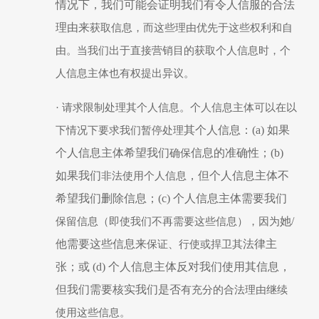
情况下，我们可能会证明我们有令人信服的合法
理由来
获取
信息，而这些理由优先于这些权利和自
由。当我们出于直接营销目的
获取
个人信息时，个
人信息主体也有权提出异议。
·
请求限制处理其个人信息。个人信息主体可以在以
其个人信息：
(a) 如果
下情况下要求我们暂停
处理
个人信息主体希望我们
信息的准确性；
(b)
确保
如果我们
，但个人信息主体不
非法使用个人信息
希望我们删除信息；
(c) 个人信息主体需要我们
她
/
保留
信息
（
即使我们不再需要这些信息
），
因为
他需要这些信息来
法律主
保证
、行使或捍卫
其
张；或
(d) 个人信息主体反对我们使用其信息，
但我们需要核实我们是否
有充分的
合法理由
继续
使用这些信息。